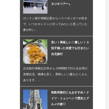
タジオツアー』
ロンドン旅行体験記昔からハリーポッターが好き
で、いつかロンドンに行ってみたいと思っていた
夢が叶い…
安い！美味しい！優しい！３
拍子揃った何度でも行きたい
台北旅行
台北旅行体験記日本から３時間程で行ける台湾の
首都台北。物価も安く、美味しいご飯もたくさん
あります。…
初欧州旅行にもおすすめ！ド
イツ・ミュンヘンで歴史とグ
ルメの旅♡