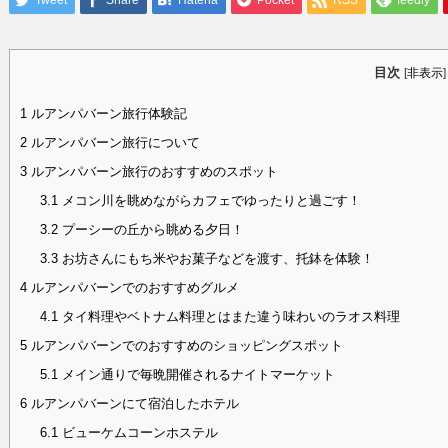
Tweet
Share
Hatena
Pocket
RSS
feedly
目次
[
非表示
]
1
ルアンパバーン旅行体験記
2
ルアンパバーン旅行について
3
ルアンパバーン旅行のおすすめのスポット
3.1
メコン川を眺めながらカフェでゆったりと過ごす！
3.2
プーシーの丘から眺める夕日！
3.3
お坊さんにもち米やお菓子などを渡す、托鉢を体験！
4
ルアンパバーンでのおすすめグルメ
4.1
タイ料理やベトナム料理とはまた違う味わいのラオス料理
5
ルアンパバーンでのおすすめのショッピングスポット
5.1
メイン通りで毎晩開催されるナイトマーケット
6
ルアンパバーンにて宿泊したホテル
6.1
ビューケムコーンホステル