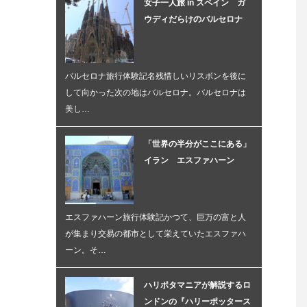
女子一人旅 in スペイン ガ
ウディだらけのバルセロナ
バルセロナ旅行体験記名残惜しいリスボンを後に
して向かった次の地はバルセロナ。バルセロナは
美し…
「世界の半分がここにある」
イラン エスファハーン
エスファハーン旅行体験記かつて、巨万の富と人
が集まり交易の都市として栄えていたエスファハ
ーン。そ…
ハリポタマニアが解説するロ
ンドンの『ハリーポッタース