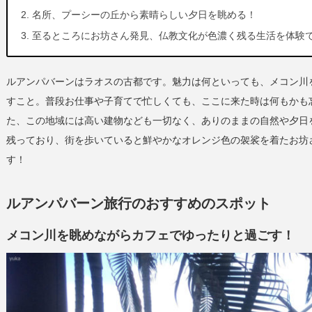
名所、プーシーの丘から素晴らしい夕日を眺める！
至るところにお坊さん発見、仏教文化が色濃く残る生活を体験
ルアンパバーンはラオスの古都です。魅力は何といっても、メコン川
すこと。普段お仕事や子育てで忙しくても、ここに来た時は何もかも
た、この地域には高い建物なども一切なく、ありのままの自然や夕日
残っており、街を歩いていると鮮やかなオレンジ色の袈裟を着たお坊
す！
ルアンパバーン旅行のおすすめのスポット
メコン川を眺めながらカフェでゆったりと過ごす！