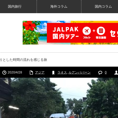
国内旅行
海外コラム
国内コラム
たりとした時間の流れを感じる旅
2020/4/28
アジア
ラオス
,
ルアンパバーン
0