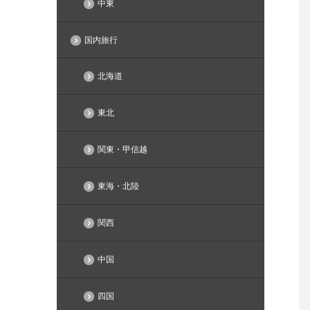
中東
国内旅行
北海道
東北
関東・甲信越
東海・北陸
関西
中国
四国