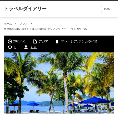
menu
ホーム
アジア
島全体がDuty-Free！？コスパ最強のアジアンリゾート「ランカウイ島」
2020/5/1
アジア
マレーシア
,
ランカウイ島
0
もも