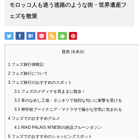
モロッコ人も迷う迷路のような街・世界遺産フ
ェズを散策
目次
[
非表示
]
1
フェズ旅行体験記
2
フェズ旅行について
3
フェズ旅行のおすすめのスポット
3.1
フェズのメディナを気ままに散歩！
3.2
革のなめし工場・タンネリで強烈な匂いに衝撃を受ける
3.3
神学校ブーイナニア・マドラサで厳かな空気に包まれる
4
フェズでのおすすめグルメ
4.1
RIAD PALAIS M’NEBIの絶品プルーンタジン
5
フェズでのおすすめのショッピングスポット