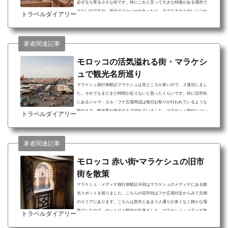
必ず立ち寄る小さな街です。特にこれと言って大きな特徴がある場所で
はないのですが、地元のスーパーがあったり、小さなホテルがいくつか
トラベルダイアリー
あったりと散歩をするには適度な大きさの街でした。ワルザザート旅行
について 近郊のアイトベンハッドゥへの観光拠点となる 静かな街なので
ゆっくりとすることが出来る 道中にあるローズウォーターのお店にも立
著者関連記事
ち寄れる正直ワルザザートにはあまり観光名所が...
モロッコの活気溢れる街・マラケシ
ュで観光名所巡り
マラケシュ旅行体験記マラケシュは見どころが多いので、２連泊しまし
た。それでもまだまだ時間が足りないと思ったくらいです。特に旧市街
にあるジャマ・エル・フナ広場周辺は毎日お祭りが行われているような
賑やさで、観光客や地元の人で溢れていました。マラケシュ旅行につい
トラベルダイアリー
て 観光名所が多く充実した時間を過ごせる 夕食付きのプランでなくても
フナ広場で食事が楽しめる メディナや大型スーパーがあり買い物場所に
困らないマラケシュは本当に見どころが多い街です。時間がない人には
著者関連記事
ここだけの滞在でも十分楽しめると思います。...
モロッコ 赤い街‣マラケシュの旧市
街を散策
マラケシュ・メディナ旅行体験記今回はマラケシュのメディナにある観
光スポットを巡りました。こちらの旧市街はフナ広場付近からみて北側
のエリアにあります。こちらは意外とあまり人通りが多くなく静かな場
所でしたので、ゆっくりと観光が出来ました。マラケシュ・メディナ旅
トラベルダイアリー
行について 見どころが多く充実した時間を過ごせる 旧市街にはたくさん
のお店があるので散歩するだけでも楽しめる 神学校などの宗教系の建築