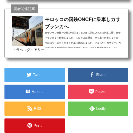
物も多くイスラム教への理解が深まるジャマエルフナ広場側からメディ
著者関連記事
ナに入り、スークを北上するとスークの屋根が...
モロッコの国鉄ONCFに乗車しカサ
ブランカへ
カサブランカ旅行体験記今回はフェズから国鉄ONCFの列車に乗りカサ
ブランカまで移動しました。モロッコは通常、全て車で移動しますが、
今回は少し志向を変えて列車に挑戦しました。フェズからカサブランカ
までは約４時間弱の列車での旅でしたが、とても快適な旅となりまし
トラベルダイアリー
た。カサブランカ旅行について 映画「カサブランカ」に出てくるカフェ
にてティータイム 港町なのでシーフード料理も美味しく頂ける 大都市の
ためホテルも多く宿泊先には困らないカサブランカは映画「カサブラン
カ」で知られている場所ですね。この映画に出てく...
Tweet
Share
Hatena
Pocket
RSS
feedly
Pin it