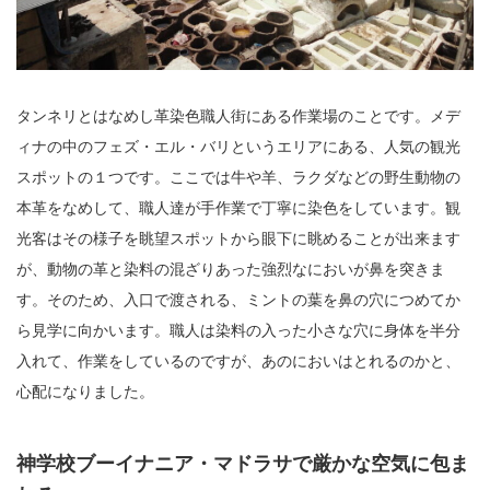
タンネリとはなめし革染色職人街にある作業場のことです。メデ
ィナの中のフェズ・エル・バリというエリアにある、人気の観光
スポットの１つです。ここでは牛や羊、ラクダなどの野生動物の
本革をなめして、職人達が手作業で丁寧に染色をしています。観
光客はその様子を眺望スポットから眼下に眺めることが出来ます
が、動物の革と染料の混ざりあった強烈なにおいが鼻を突きま
す。そのため、入口で渡される、ミントの葉を鼻の穴につめてか
ら見学に向かいます。職人は染料の入った小さな穴に身体を半分
入れて、作業をしているのですが、あのにおいはとれるのかと、
心配になりました。
神学校ブーイナニア・マドラサで厳かな空気に包ま