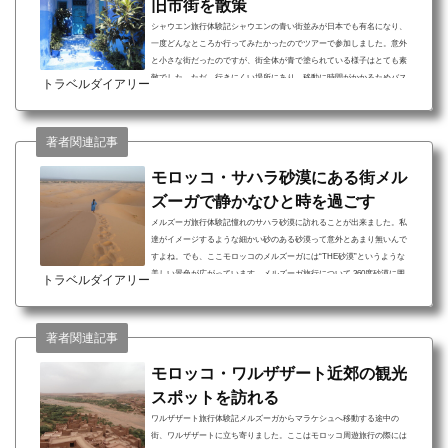
旧市街を散策
シャウエン旅行体験記シャウエンの青い街並みが日本でも有名になり、
一度どんなところか行ってみたかったのでツアーで参加しました。意外
と小さな街だったのですが、街全体が青で塗られている様子はとても素
敵でした。ただ、行きにくい場所にあり、移動に時間がかかるためバス
トラベルダイアリー
での移動は少し大変でした。シャウエン旅行について 青に塗られた街並
みを歩くとまるでおとぎの国にいるような気分に 小さなカフェやレスト
ランがあり散策が楽しい 観光客がそれほど多くなく、素朴な雰囲気で落
著者関連記事
ち着いているシャウエンは街は全体が青く塗ら...
モロッコ・サハラ砂漠にある街メル
ズーガで静かなひと時を過ごす
メルズーガ旅行体験記憧れのサハラ砂漠に訪れることが出来ました。私
達がイメージするような細かい砂のある砂漠って意外とあまり無いんで
すよね。でも、ここモロッコのメルズーガには“THE砂漠”というような
美しい景色が広がっています。メルズーガ旅行について 360度砂漠に囲
トラベルダイアリー
まれたホテルに宿泊できる 希望すれば砂漠でラクダに乗れる ベルベル人
のテントでミントティーを飲む体験も出来るモロッコのサハラ砂漠はき
めが細かく、綺麗な砂丘が続いています。絵本や映画に出てくるような
著者関連記事
迫力ある景色に圧倒されます。メルズーガのお勧...
モロッコ・ワルザザート近郊の観光
スポットを訪れる
ワルザザート旅行体験記メルズーガからマラケシュへ移動する途中の
街、ワルザザートに立ち寄りました。ここはモロッコ周遊旅行の際には