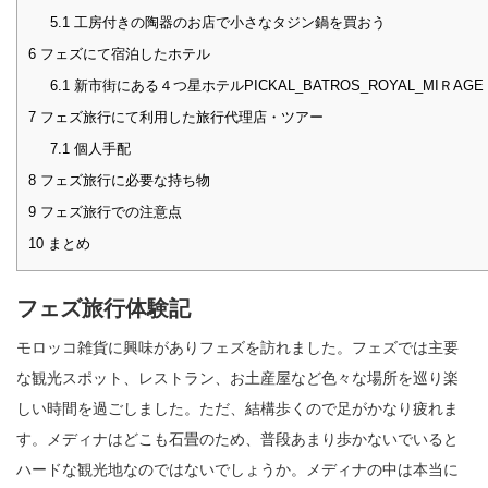
5.1
工房付きの陶器のお店で小さなタジン鍋を買おう
6
フェズにて宿泊したホテル
6.1
新市街にある４つ星ホテルPICKAL_BATROS_ROYAL_MIＲAGE
7
フェズ旅行にて利用した旅行代理店・ツアー
7.1
個人手配
8
フェズ旅行に必要な持ち物
9
フェズ旅行での注意点
10
まとめ
フェズ旅行体験記
モロッコ雑貨に興味がありフェズを訪れました。フェズでは主要
な観光スポット、レストラン、お土産屋など色々な場所を巡り楽
しい時間を過ごしました。ただ、結構歩くので足がかなり疲れま
す。メディナはどこも石畳のため、普段あまり歩かないでいると
ハードな観光地なのではないでしょうか。メディナの中は本当に