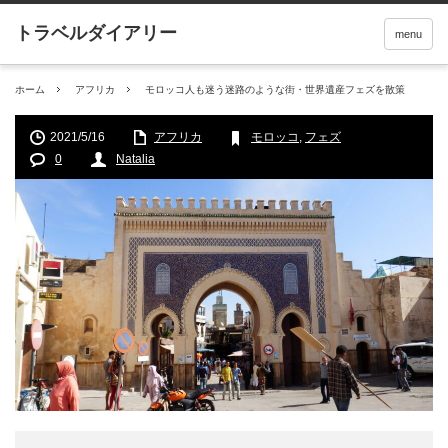
menu
ホーム
アフリカ
モロッコ人も迷う迷路のような街・世界遺産フェズを散策
2021/5/16
アフリカ
モロッコ
,
フェズ
0
Natalia