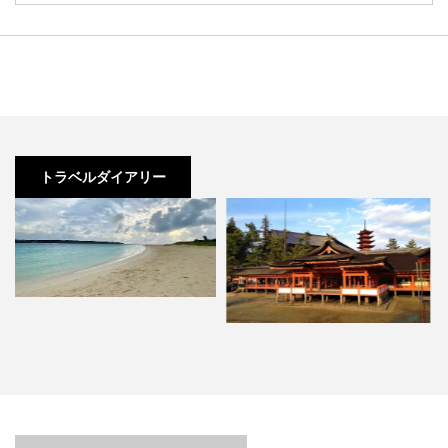
トラベルダイアリー
一度は行ってみたいと憧れる！日
鹿児島に訪れたらここ！絶対には
本三景の1つ広島・宮島の旅…
ずせないスポット。