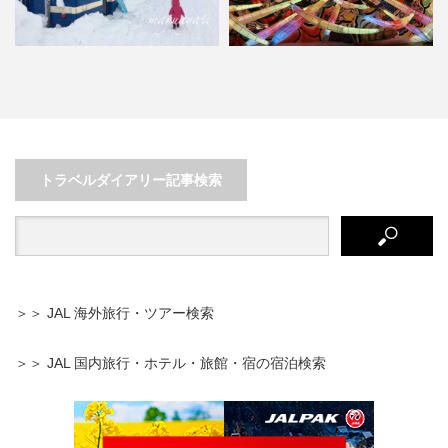
楽しめる！
トトロの疑似体験もでき
の旅
東北！青森ドライブ旅
と岬に囲まれた港町・愛
トラベルダイアリー記事検索
＞＞ JAL 海外旅行・ツアー検索
＞＞ JAL 国内旅行・ホテル・旅館・宿の宿泊検索