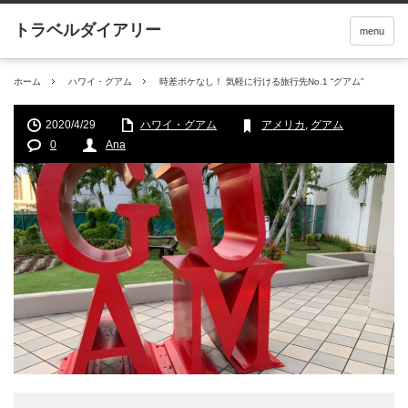
menu
ホーム
ハワイ・グアム
時差ボケなし！ 気軽に行ける旅行先No.1 “グアム”
2020/4/29
ハワイ・グアム
アメリカ
,
グアム
0
Ana