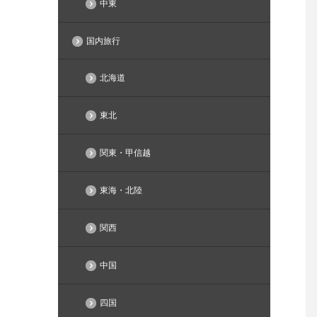
中東
国内旅行
北海道
東北
関東・甲信越
東海・北陸
関西
中国
四国