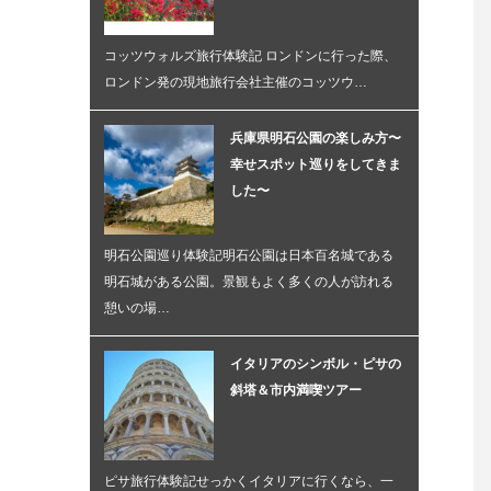
コッツウォルズ旅行体験記 ロンドンに行った際、
ロンドン発の現地旅行会社主催のコッツウ…
兵庫県明石公園の楽しみ方〜
幸せスポット巡りをしてきま
した〜
明石公園巡り体験記明石公園は日本百名城である
明石城がある公園。景観もよく多くの人が訪れる
憩いの場…
イタリアのシンボル・ピサの
斜塔＆市内満喫ツアー
ピサ旅行体験記せっかくイタリアに行くなら、一