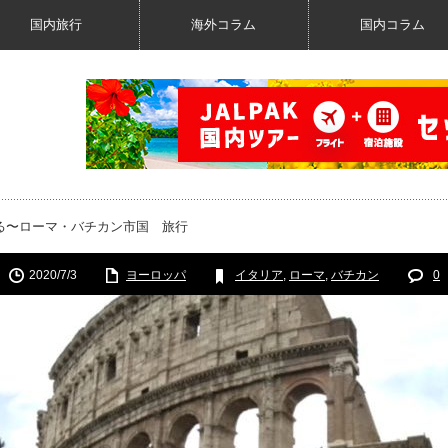
国内旅行
海外コラム
国内コラム
る〜ローマ・バチカン市国 旅行
2020/7/3
ヨーロッパ
イタリア
,
ローマ
,
バチカン
0