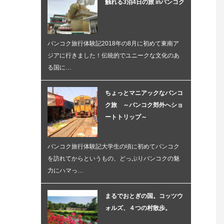
触れる3泊4日の旅 inバンコク
バンコク旅行体験記2018年の8月に初めて東南ア
ジアに行きました！伝統的でユニークな文化のあ
る国に…
ちょっとマニアックなバンコ
ク旅 ～バンコク郊外へショ
ートトリップ～
バンコク旅行体験記大学生の頃に初めてバンコク
を訪れてからというもの、どっぷりバンコクの魅
力にハマっ…
まるでおとぎの国。コッツウ
ォルズ、４つの村散歩。