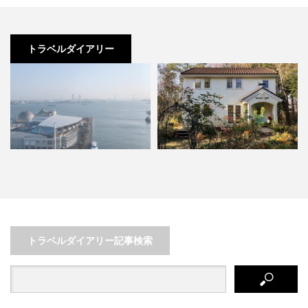
トラベルダイアリー
も都会も
北海道胆振エリアで隠れ家カフェ
こんな時だからこそ行きた
巡り
庫・姫路の穴場〜塩田温泉
トラベルダイアリー記事検索