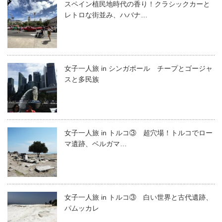
スペイン植民地時代の香り！クラシックカーと
レトロな街並み、ハバナ…
女子一人旅 in シンガポール チープとゴージャ
スと多民族
女子一人旅 in トルコ③ 超穴場！トルコでロー
マ遺跡、ベルガマ…
女子一人旅 in トルコ③ 白い世界と古代遺跡、
パムッカレ