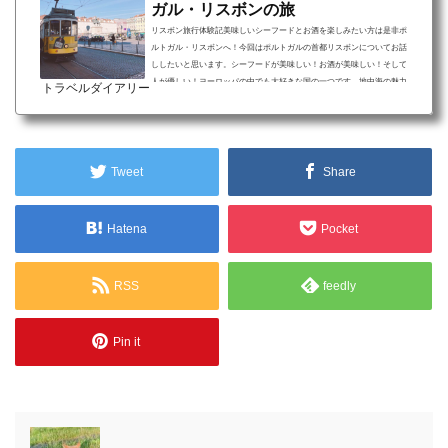
ガル・リスボンの旅
リスボン旅行体験記美味しいシーフードとお酒を楽しみたい方は是非ポ
ルトガル・リスボンへ！今回はポルトガルの首都リスボンについてお話
ししたいと思います。シーフードが美味しい！お酒が美味しい！そして
人が優しい！ヨーロッパの中でも大好きな国の一つです。地中海の魅力
トラベルダイアリー
をお伝えします。リスボン旅行について 教科書で見たことある出発のモ
ニュメント 完成までに300年かかったジェロニモス修道院 ワインを片手
に最高の夕日を。サン・ジョルジェ城美味しいシーフードとワインを求
め、ポルトガルに行きました。日本からの直行便...
Tweet
Share
Hatena
Pocket
RSS
feedly
Pin it