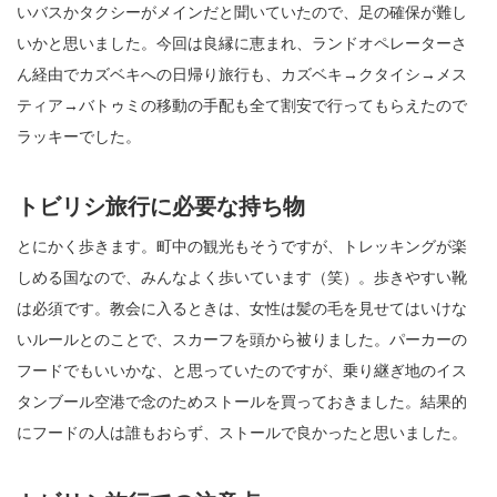
いバスかタクシーがメインだと聞いていたので、足の確保が難し
いかと思いました。今回は良縁に恵まれ、ランドオペレーターさ
ん経由でカズベキへの日帰り旅行も、カズベキ→クタイシ→メス
ティア→バトゥミの移動の手配も全て割安で行ってもらえたので
ラッキーでした。
トビリシ旅行に必要な持ち物
とにかく歩きます。町中の観光もそうですが、トレッキングが楽
しめる国なので、みんなよく歩いています（笑）。歩きやすい靴
は必須です。教会に入るときは、女性は髪の毛を見せてはいけな
いルールとのことで、スカーフを頭から被りました。パーカーの
フードでもいいかな、と思っていたのですが、乗り継ぎ地のイス
タンブール空港で念のためストールを買っておきました。結果的
にフードの人は誰もおらず、ストールで良かったと思いました。