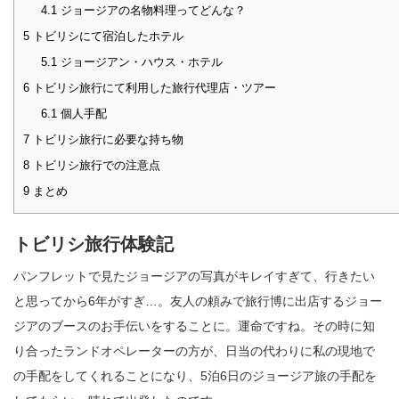
4.1
ジョージアの名物料理ってどんな？
5
トビリシにて宿泊したホテル
5.1
ジョージアン・ハウス・ホテル
6
トビリシ旅行にて利用した旅行代理店・ツアー
6.1
個人手配
7
トビリシ旅行に必要な持ち物
8
トビリシ旅行での注意点
9
まとめ
トビリシ旅行体験記
パンフレットで見たジョージアの写真がキレイすぎて、行きたい
と思ってから6年がすぎ…。友人の頼みで旅行博に出店するジョー
ジアのブースのお手伝いをすることに。運命ですね。その時に知
り合ったランドオペレーターの方が、日当の代わりに私の現地で
の手配をしてくれることになり、5泊6日のジョージア旅の手配を