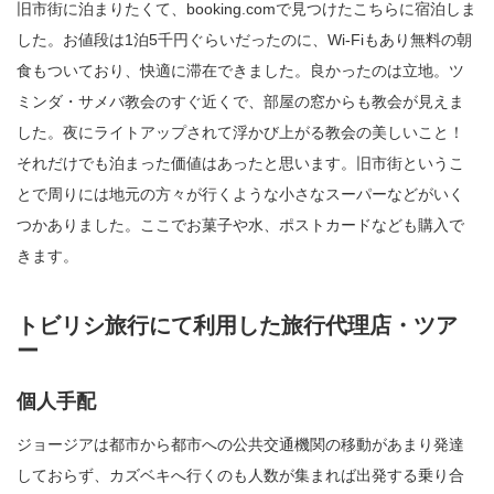
旧市街に泊まりたくて、booking.comで見つけたこちらに宿泊しま
した。お値段は1泊5千円ぐらいだったのに、Wi-Fiもあり無料の朝
食もついており、快適に滞在できました。良かったのは立地。ツ
ミンダ・サメバ教会のすぐ近くで、部屋の窓からも教会が見えま
した。夜にライトアップされて浮かび上がる教会の美しいこと！
それだけでも泊まった価値はあったと思います。旧市街というこ
とで周りには地元の方々が行くような小さなスーパーなどがいく
つかありました。ここでお菓子や水、ポストカードなども購入で
きます。
トビリシ旅行にて利用した旅行代理店・ツア
ー
個人手配
ジョージアは都市から都市への公共交通機関の移動があまり発達
しておらず、カズベキへ行くのも人数が集まれば出発する乗り合