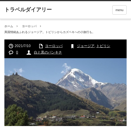
menu
ホーム
ヨーロッパ
異国情緒あふれるジョージア。トビリシからカズベキへの小旅行も。
2021/7/10
ヨーロッパ
ジョージア
,
トビリシ
0
白と黒のパンキチ