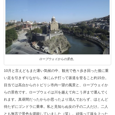
ロープウェイからの景色。
10月と言えどもまだ暑い気候の中、観光で色々歩き回った後に重
い足を引きずりながら、体にムチ打って坂道を登ること約15分。
目当ては高台からのトビリシ市内一望の風景と、ロープウェイか
らの景色です。ロープウェイは川を越えて向こう岸まで運んでく
れます。真昼間だったからか思ったより混んでおらず、ほとんど
待たずにゴンドラに乗車。私と見知らぬ女の子の二人だけ。二人
とも無言で景色を堪能していました（笑）。頑張って坂を上った