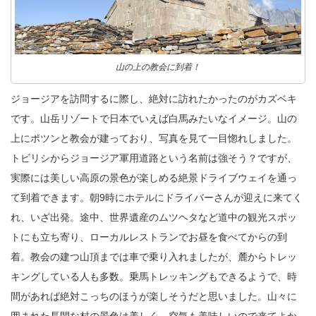
山の上の教会に到着！
ジョージアを訪問するに際し、絶対に訪れたかったのがカズベキ
です。山岳リゾートで日本でいえば白馬みたいなイメージ。山の
上にポツンと教会が建っており、写真を見て一目惚れしました。
トビリシからジョージア軍用道路という名前は強そう？ですが、
実際には美しい高原の景色が楽しめる絶景ドライブウェイを通っ
て到着できます。朝9時にホテルにドライバーさんが迎えに来てく
れ、いざ出発。途中、世界遺産のムツヘタなど道中の観光スポッ
トにも立ち寄り、ローカルレストランでお昼を食べてからの到
着。教会の建つ山頂までは車で乗り入れましたが、麓からトレッ
キングしている人も多数。乗馬トレッキングもできるようで、時
間があれば絶対こっちのほうが楽しそうだと思いました。山々に
囲まれた長閑な村の景色は美しく、空気も美味しいので来てよか