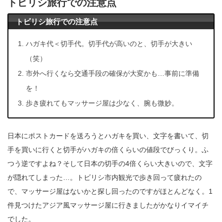
トビリシ旅行での注意点
トビリシ旅行での注意点
ハガキ代＜切手代。切手代が高いのと、切手が大きい
（笑）
市外へ行くなら交通手段の確保が大変かも…事前に準備
を！
歩き疲れてもマッサージ屋は少なく、腕も微妙。
日本にポストカードを送ろうとハガキを買い、文字を書いて、切
手を買いに行くと切手がハガキの倍くらいの値段でびっくり。ふ
つう逆ですよね？そして日本の切手の4倍くらい大きいので、文字
が隠れてしまった…。トビリシ市内観光で歩き回って疲れたの
で、マッサージ屋はないかと探し回ったのですがほとんどなく。1
件見つけたアジア風マッサージ屋に行きましたがかなりイマイチ
でした。