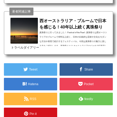
祭り ２２.５メートルも続く美しいケーブルビーチブルームでは毎年３月
から９月までここでしか見れないといわれている自然現象、月への階段
著者関連記事
が見られます。実は日本と昔からつながりがあ...
西オーストラリア・ブルームで日本
を感じる！40年以上続く真珠祭り
真珠祭りに行ってきました！-Festival of the Pearl- 真珠祭りは西オースト
ラリアのブルームで40年以上続く、日本の伝統的な芸術や文化をモダン
な方法や表現で紹介するフェスティバル。今回は真珠祭りの魅力と楽し
み方をご紹介します。真珠祭りとは オーストラリアのビーチで灯篭流し
トラベルダイアリー
様々なWSに参加して日本の文化に触れる 屋台フードと花火を楽しむ10
日間開催される真珠祭りは、期間中に様々なイベントが行われます。最
大のイベント灯篭流しや和太鼓WS、屋台の食べ歩き、龍のパレード、地
元のアーティストたちによる日本文化や伝...
Tweet
Share
Hatena
Pocket
RSS
feedly
Pin it