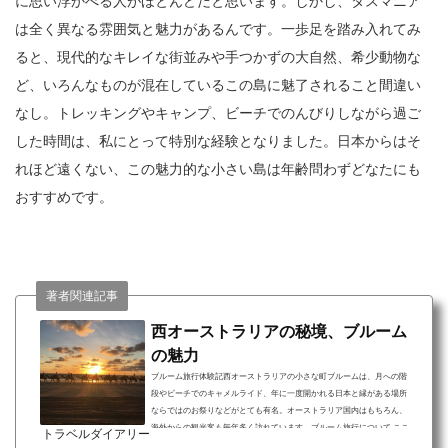
に思い浮かべる人がほとんどだと思います。しかし、タスマニア
は全く異なる雰囲気と魅力があるんです。一歩足を踏み入れてみ
ると、現代的なキレイな街並みや手つかずの大自然、希少動物な
ど、いろんなものが混在しているこの島に魅了されること間違い
なし。トレッキングやキャンプ、ビーチでのんびりしながら過ご
した時間は、私にとって特別な経験となりました。日本からはそ
れほど遠くない、この魅力的な小さい島は年齢問わずどなたにも
おすすめです。
著者関連記事
西オーストラリアの秘境、ブルーム
の魅力
ブルーム旅行体験記西オーストラリアの小さな町ブルームは、月への階
段やビーチでのキャメルライド、年に一度開かれる日本と縁がある場所
ならではのお祭りなどがとても有名。オーストラリア国内はもちろん、
海外からの観光客も毎年多く訪れています。ブルーム旅行について ここ
トラベルダイアリー
でしか見れない自然現象？月への階段 年に一度のフェスティバル、真珠