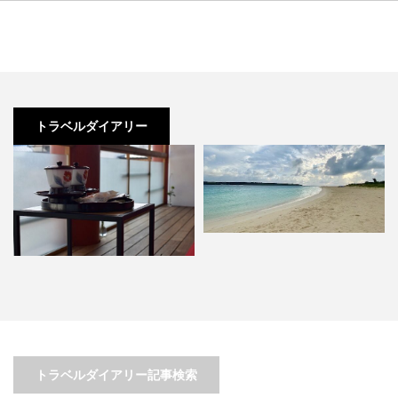
トラベルダイアリー
東洋一のビーチ、絶景の『宮古
島』
と
「一度は食べたいカキ氷」と「ひ
…
まわり畑」で楽しむ夏～in…
トラベルダイアリー記事検索