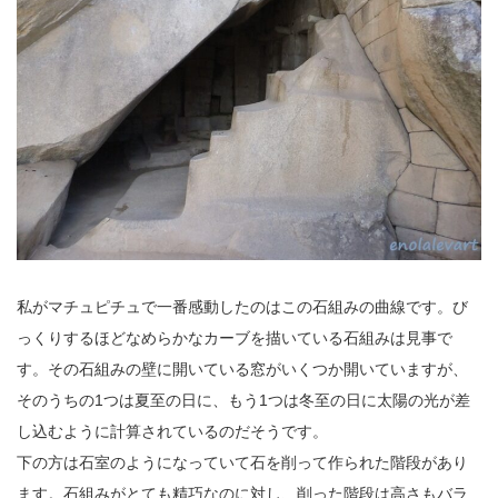
私がマチュピチュで一番感動したのはこの石組みの曲線です。び
っくりするほどなめらかなカーブを描いている石組みは見事で
す。その石組みの壁に開いている窓がいくつか開いていますが、
そのうちの1つは夏至の日に、もう1つは冬至の日に太陽の光が差
し込むように計算されているのだそうです。
下の方は石室のようになっていて石を削って作られた階段があり
ます。石組みがとても精巧なのに対し、削った階段は高さもバラ