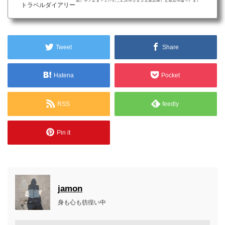
内してくれることになったのでドキドキ半分楽しみ半分で過ごしまし
トラベルダイアリー
た。リマ旅行について クスコやマチュピチュとは全く違う大都市 危険を
回避しながら、十分楽しめるスリリングな街 日本人であることを誇りに
思える日系人の存在これまで訪れた、インカの香りが漂うクスコやマチ
ュピチュとは全く違い、危険も伴う（南米なので...
Tweet
Share
Hatena
Pocket
RSS
feedly
Pin it
jamon
身も心も彷徨い中