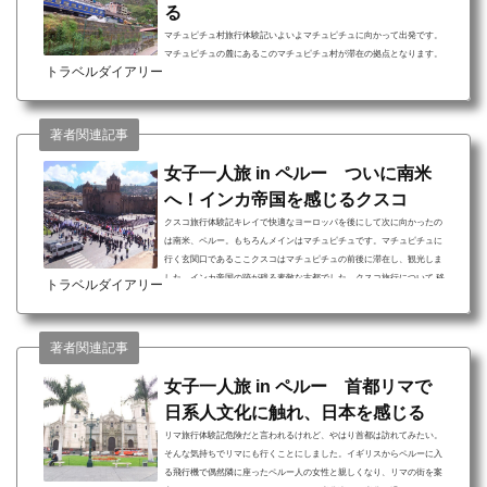
る
マチュピチュ村旅行体験記いよいよマチュピチュに向かって出発です。
マチュピチュの麓にあるこのマチュピチュ村が滞在の拠点となります。
トラベルダイアリー
クスコから電車でしか来られないこの村は小さくて穏やかで居心地がよ
く、マチュピチュ散策で疲れた体を休めるのにピッタリなところでし
た。マチュピチュ村旅行について 観光客がみんな集うマチュピチュ観光
の拠点の村 なにもない、とにかく田舎でのどかで癒される 年配女性の伝
著者関連記事
統ファッションがかわいすぎるマチュピチュ村は観光地ではありませ
ん。あくまでもマチュピチュ観光の拠点の村です。...
女子一人旅 in ペルー ついに南米
へ！インカ帝国を感じるクスコ
クスコ旅行体験記キレイで快適なヨーロッパを後にして次に向かったの
は南米、ペルー。もちろんメインはマチュピチュです。マチュピチュに
行く玄関口であるここクスコはマチュピチュの前後に滞在し、観光しま
した。インカ帝国の跡が残る素敵な古都でした。クスコ旅行について 移
トラベルダイアリー
動の飛行機から見る茶色い風景に感動 インカとスペイン統治時代古い街
並みを堪能 陽気な南米人と太陽で街中ニコニコクスコへは首都リマから
飛行機で1時間ほどかかります。飛行機の上から見たペルーは茶色くごつ
著者関連記事
ごつしていて今まで見てきたどの風景とも違っ...
女子一人旅 in ペルー 首都リマで
日系人文化に触れ、日本を感じる
リマ旅行体験記危険だと言われるけれど、やはり首都は訪れてみたい。
そんな気持ちでリマにも行くことにしました。イギリスからペルーに入
る飛行機で偶然隣に座ったペルー人の女性と親しくなり、リマの街を案