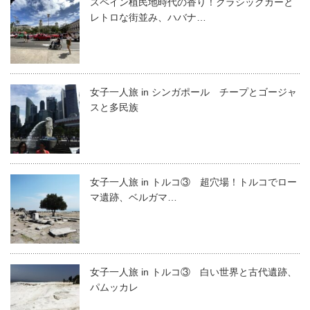
スペイン植民地時代の香り！クラシックカーと
レトロな街並み、ハバナ…
女子一人旅 in シンガポール チープとゴージャ
スと多民族
女子一人旅 in トルコ③ 超穴場！トルコでロー
マ遺跡、ベルガマ…
女子一人旅 in トルコ③ 白い世界と古代遺跡、
パムッカレ