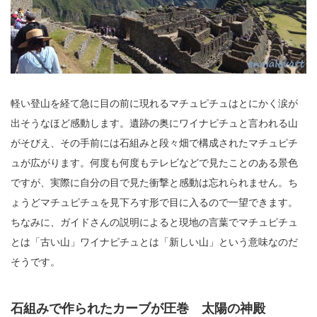
軽い登山を経て急に目の前に現れるマチュピチュはとにかく涙が
出そうなほど感動します。遺跡の奥にワイナピチュと言われる山
がそびえ、その手前には石組みと段々畑で構成されたマチュピチ
ュが広がります。何度も何度もテレビなどで見たことのある景色
ですが、実際に自分の目で見た衝撃と感動は忘れられません。ち
ょうどマチュピチュを見下ろす形で目に入るので一望できます。
ちなみに、ガイドさんの説明によると現地の言葉でマチュピチュ
とは「古い山」ワイナピチュとは「新しい山」という意味なのだ
そうです。
石組みで作られたカーブが圧巻 太陽の神殿