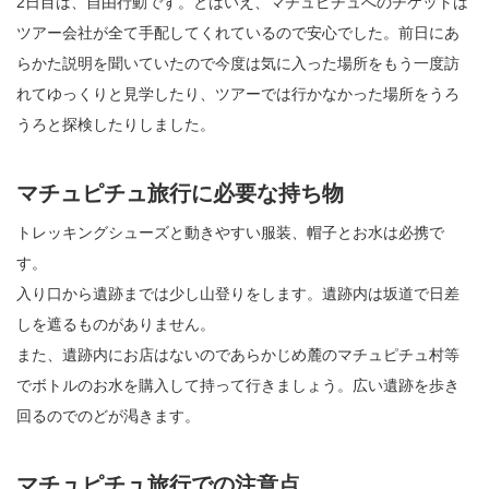
2日目は、自由行動です。とはいえ、マチュピチュへのチケットは
ツアー会社が全て手配してくれているので安心でした。前日にあ
らかた説明を聞いていたので今度は気に入った場所をもう一度訪
れてゆっくりと見学したり、ツアーでは行かなかった場所をうろ
うろと探検したりしました。
マチュピチュ旅行に必要な持ち物
トレッキングシューズと動きやすい服装、帽子とお水は必携で
す。
入り口から遺跡までは少し山登りをします。遺跡内は坂道で日差
しを遮るものがありません。
また、遺跡内にお店はないのであらかじめ麓のマチュピチュ村等
でボトルのお水を購入して持って行きましょう。広い遺跡を歩き
回るのでのどが渇きます。
マチュピチュ旅行での注意点