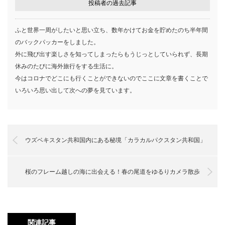
投稿者の過去記事
ふと世界一周がしたいと思い立ち、数年かけてお金を貯めたのち半年間
のバックパッカーをしました。
外に飛び出す楽しさを知ってしまったらもうじっとしていられず、長期
休みのたびに海外旅行をする生活に。
今はコロナでどこにも行くことができないのでここに文章を書くことで
いろいろ思い出して次への夢を見ています。
ウズベキスタン共和国内にある秘境「カラカルパクスタン共和国」
桜のフレーム越しの海に出会える！春の尾道をゆるりカメラ散歩
関連記事