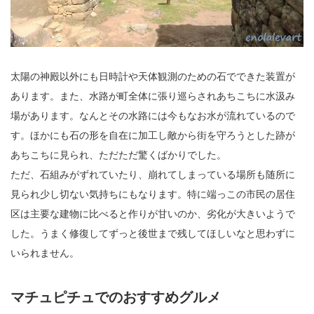
太陽の神殿以外にも日時計や天体観測のための石でできた装置が
あります。また、水路が町全体に張り巡らされあちこちに水汲み
場があります。なんとその水路には今もなお水が流れているので
す。ほかにも石の形を自在に加工し敵から街を守ろうとした跡が
あちこちに見られ、ただただ驚くばかりでした。
ただ、石組みがずれていたり、崩れてしまっている場所も随所に
見られ少し切ない気持ちにもなります。特に端っこの市民の居住
区は主要な建物に比べると作りが甘いのか、劣化が大きいようで
した。うまく修復してずっと後世まで残してほしいなと思わずに
いられません。
マチュピチュでのおすすめグルメ