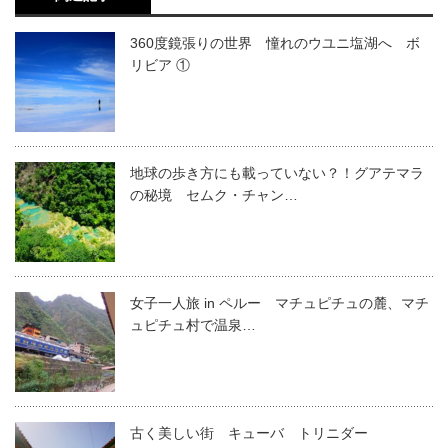
360度鏡張りの世界 憧れのウユニ塩湖へ ボ
リビア ①
地球の歩き方にも載っていない？！グアテマラ
の秘境 セムク・チャン…
女子一人旅 in ペルー マチュピチュの麓、マチ
ュピチュ村で温泉…
古く美しい街 キューバ トリニダー