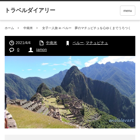
menu
ホーム
中南米
女子一人旅 in ペルー 夢のマチュピチュを心ゆくまでうろつく
2021/4/4
中南米
ペルー
,
マチュピチュ
0
jamon