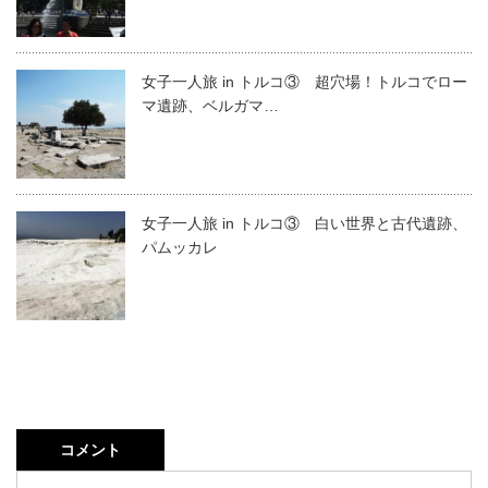
女子一人旅 in トルコ③ 超穴場！トルコでロー
マ遺跡、ベルガマ…
女子一人旅 in トルコ③ 白い世界と古代遺跡、
パムッカレ
コメント