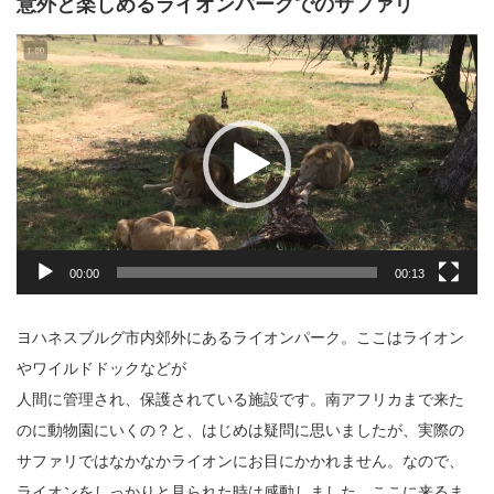
意外と楽しめるライオンパークでのサファリ
動
画
プ
レ
ー
ヤ
ー
00:00
00:13
ヨハネスブルグ市内郊外にあるライオンパーク。ここはライオン
やワイルドドックなどが
人間に管理され、保護されている施設です。南アフリカまで来た
のに動物園にいくの？と、はじめは疑問に思いましたが、実際の
サファリではなかなかライオンにお目にかかれません。なので、
ライオンをしっかりと見られた時は感動しました。ここに来るま