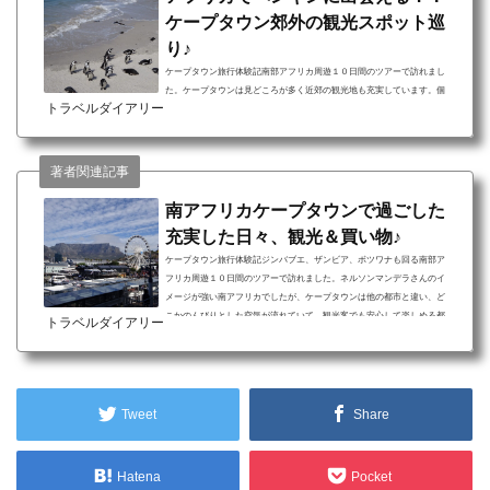
ケープタウン郊外の観光スポット巡
り♪
ケープタウン旅行体験記南部アフリカ周遊１０日間のツアーで訪れまし
た。ケープタウンは見どころが多く近郊の観光地も充実しています。個
トラベルダイアリー
人で来る場合には路線バスもあるので、安く回ることも出来るようで
す。ケープタウン中心部は都会なのにバスでしばらく走ると、大海原が
車窓から見えてきて、移動中の気分も上がります。ケープタウン旅行に
ついて 間近で可愛いアフリカンペンギンが見られるボルダーズビーチ ア
著者関連記事
フリカ大陸最南西端・喜望峰と展望スポット・ケープポイント ランチは
南アフリカでとれた豪華なロブスターを堪能♪南ア...
南アフリカケープタウンで過ごした
充実した日々、観光＆買い物♪
ケープタウン旅行体験記ジンバブエ、ザンビア、ボツワナも回る南部ア
フリカ周遊１０日間のツアーで訪れました。ネルソンマンデラさんのイ
メージが強い南アフリカでしたが、ケープタウンは他の都市と違い、ど
こかのんびりとした空気が流れていて、観光客でも安心して楽しめる都
トラベルダイアリー
市でした。ケープタウン旅行について 素晴らしい景色を望めるケーブル
カーでテーブルマウンテンへ ケープタウンの買い物ならここ！ウォータ
ーフロントエリアでショッピング 綺麗な海を見ながら美味しいシーフー
ド料理に舌鼓ケープタウンのウォーターフロン...
Tweet
Share
Hatena
Pocket