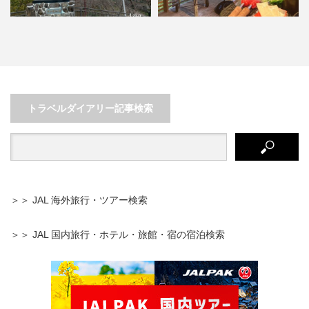
レ
温泉もBBQもプライベートな空間
で楽しみたい！贅沢な温泉…
トラベルダイアリー記事検索
美味しいものがたくさん〜食倒れ
の旅！in 三重県伊勢市
＞＞ JAL 海外旅行・ツアー検索
＞＞ JAL 国内旅行・ホテル・旅館・宿の宿泊検索