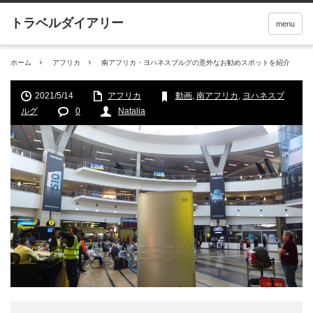
menu
ホーム
アフリカ
南アフリカ・ヨハネスブルグの意外なお勧めスポットを紹介
2021/5/14
アフリカ
動画
,
南アフリカ
,
ヨハネスブ
ルグ
0
Natalia